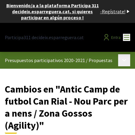
Bienvenido/a a la plataforma Participa 311
decideix.esparreguera.cat, si quieres
-
Regístrate!
participar en algún proceso !
Menú
Participa311 decideix.esparreguera.cat
Entra
Menú p
Presupuestos participativos 2020-2021
/
Propuestas
Cambios en "Antic Camp de
futbol Can Rial - Nou Parc per
a nens / Zona Gossos
(Agility)"