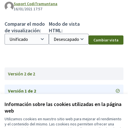
Suport CodiTramuntana
16/01/2021 17:57
Comparar el modo
Modo de vista
de visualización:
HTML:
Cambiar vista
Versión 2 de 2
Versión 1 de 2
Información sobre las cookies utilizadas en la página
web
Términos y condiciones de uso
Configuración de cookies
Utilizamos cookies en nuestro sitio web para mejorar el rendimiento
Participa311 decideix.esparreguera.cat en X
Participa311 decideix.esparreguera.cat en Facebook
Participa311 decideix.esparreguera.cat en Instagram
Participa311 decideix.esparreguera.cat en YouTube
y el contenido del mismo. Las cookies nos permiten ofrecer una