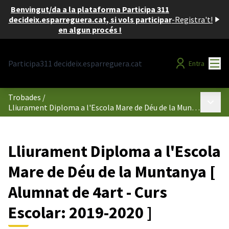
Benvingut/da a la plataforma Participa 311
decideix.esparreguera.cat, si vols participar
-
Registra't!
en algun procés !
Menú
Participa311 decideix.esparreguera.cat
Entra
Trobades
/
Menú p
Lliurament Diploma a l'Escola Mare de Déu de la Muntanya [ Alumnat de 4art - Curs Escolar: 2019-2020 ]
Lliurament Diploma a l'Escola
Mare de Déu de la Muntanya [
Alumnat de 4art - Curs
Escolar: 2019-2020 ]