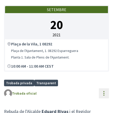
SETEMBRE
20
2021
Plaça de la Vila, 1 08292
Plaça de l'Ajuntament, 1. 08292 Esparreguera
Planta 1. Sala de Plens de l'Ajuntament.
10:00 AM
-
11:00 AM CEST
Trobada privada
Transparent
Cont
Trobada oficial
Rebuda de l'Alcalde
Eduard Rivas
i el Regidor