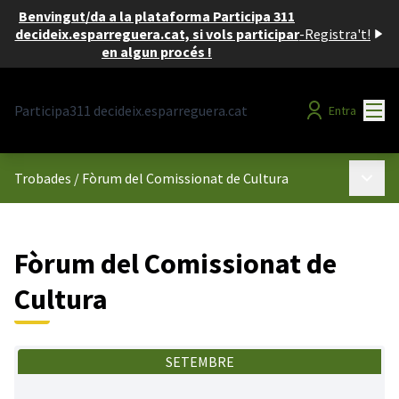
Benvingut/da a la plataforma Participa 311
decideix.esparreguera.cat, si vols participar
-
Registra't!
en algun procés !
Menú
Participa311 decideix.esparreguera.cat
Entra
Menú p
Trobades
/
Fòrum del Comissionat de Cultura
Fòrum del Comissionat de
Cultura
SETEMBRE