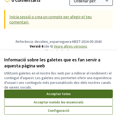
Inicia sessió o crea un compte per afegir el teu
comentari.
Referència: decideix_esparreguera-MEET-2024-09-2840
Versió 6
(de 6)
veure altres versions
Afegir al calendari
Informació sobre les galetes que es fan servir a
aquesta pàgina web
Termes i condicions d'ús
Configuració de les galetes
Utilitzem galetes en el nostre lloc web per a millorar el rendiment i el
Participa311 decideix.esparreguera.cat a X
Participa311 decideix.esparreguera.cat a Facebook
Participa311 decideix.esparreguera.cat a Instagram
Participa311 decideix.esparreguera.cat a YouTube
contingut d'aquest. Les galetes ens permeten oferir una experiència
d'usuari i uns continguts més personalitzats des dels nostres canals
(Enllaç extern)
(Enllaç extern)
(Enllaç extern)
(Enllaç extern)
Català
de xarxes socials.
Triar la llengua
Elegir el idioma
Acceptar totes
Acceptar només les essencials
Amb llicènc
(Enllaç exte
Configuració
(Enllaç extern)
Web creada amb
programari lliure
.
(Enllaç extern)