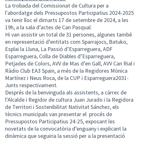
La trobada del Comissionat de Cultura per a
l'abordatge dels Pressupostos Participatius 2024-2025
va tenir lloc el dimarts 17 de setembre de 2024, a les
19h, a la sala d’actes de Can Pasqual.
Hi van assistir un total de 31 persones, algunes també
en representació d’entitats com Sparrajocs, Batuko,
Esplai la Lluna, La Passió d’Esparreguera, ADF
Esparreguera, Colla de Diables d’Esparreguera,
Petjades de Colors, AVV de Mas d’en Gall, AVV Can Rial i
Ràdio Club EA3 Spain, a més de la Regidores Mònica
Martínez i Neus Roca, de la CUP i Esparreguera2031-
Junts respectivament.
Després de la benvinguda als assistents, a càrrec de
l’Alcalde i Regidor de cultura Juan Jurado i la Regidora
de Territori i Sostenibilitat Nativitat Sánchez, els
tècnics municipals van presentar el procés de
Pressupostos Participatius 24-25, exposant les
novetats de la convocatòria d’enguany i explicant la
dinàmica que seguiria la sessió per a la presentació