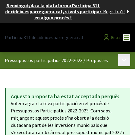
Benvingut/da a la plataforma Participa 311
decideix.esparreguera.cat, si vols participar
-
Registra't!
en algun procés !
Menú
Participa311 decideix.esparreguera.cat
Entra
Menú p
Pressupostos participatius 2022-2023
/
Propostes
Aquesta proposta ha estat acceptada perquè:
Volem agrair la teva participació en el procés de
Pressupostos Participatius 2022-2023. Com saps,
mitjançant aquest procés s’ha obert a la decisió
ciutadana part de les inversions municipals que
s'executaran amb càrrec al pressupost municipal 2022 i