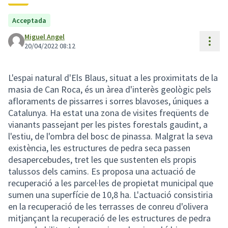
Acceptada
Miguel Angel
Cont
20/04/2022 08:12
L'espai natural d'Els Blaus, situat a les proximitats de la
masia de Can Roca, és un àrea d'interès geològic pels
afloraments de pissarres i sorres blavoses, úniques a
Catalunya. Ha estat una zona de visites freqüents de
vianants passejant per les pistes forestals gaudint, a
l'estiu, de l'ombra del bosc de pinassa. Malgrat la seva
existència, les estructures de pedra seca passen
desapercebudes, tret les que sustenten els propis
talussos dels camins. Es proposa una actuació de
recuperació a les parcel·les de propietat municipal que
sumen una superfície de 10,8 ha. L'actuació consistiria
en la recuperació de les terrasses de conreu d'olivera
mitjançant la recuperació de les estructures de pedra