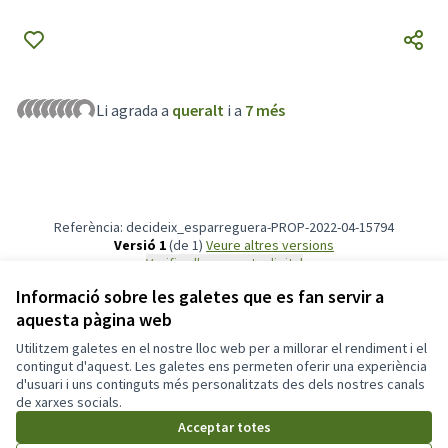
Li agrada a
queralt
i a
7 més
Referència: decideix_esparreguera-PROP-2022-04-15794
Versió 1
(de 1)
veure altres versions
Verifica l'empremta digital
Informació sobre les galetes que es fan servir a
aquesta pàgina web
Termes i condicions d'ús
Configuració de les galetes
Utilitzem galetes en el nostre lloc web per a millorar el rendiment i el
Participa311 decideix.esparreguera.cat a X
Participa311 decideix.esparreguera.cat a Facebook
Participa311 decideix.esparreguera.cat a Instagram
Participa311 decideix.esparreguera.cat a YouTube
contingut d'aquest. Les galetes ens permeten oferir una experiència
d'usuari i uns continguts més personalitzats des dels nostres canals
(Enllaç extern)
(Enllaç extern)
(Enllaç extern)
(Enllaç extern)
Català
de xarxes socials.
Triar la llengua
Elegir el idioma
Acceptar totes