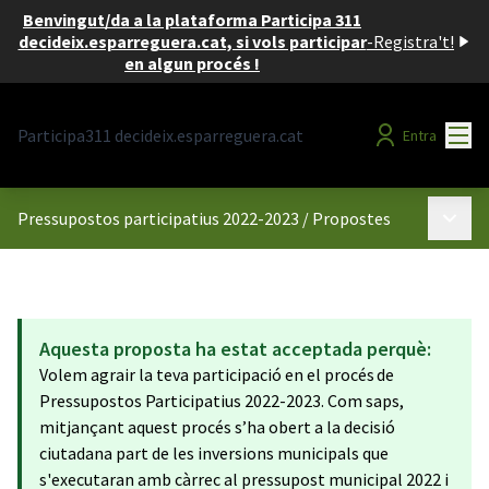
Benvingut/da a la plataforma Participa 311
decideix.esparreguera.cat, si vols participar
-
Registra't!
en algun procés !
Menú
Participa311 decideix.esparreguera.cat
Entra
Menú p
Pressupostos participatius 2022-2023
/
Propostes
Aquesta proposta ha estat acceptada perquè:
Volem agrair la teva participació en el procés de
Pressupostos Participatius 2022-2023. Com saps,
mitjançant aquest procés s’ha obert a la decisió
ciutadana part de les inversions municipals que
s'executaran amb càrrec al pressupost municipal 2022 i