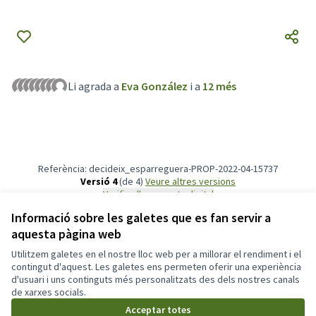
Li agrada a
Eva González
i a
12 més
Referència: decideix_esparreguera-PROP-2022-04-15737
Versió 4
(de 4)
veure altres versions
Verifica l'empremta digital
Informació sobre les galetes que es fan servir a
aquesta pàgina web
Termes i condicions d'ús
Configuració de les galetes
Utilitzem galetes en el nostre lloc web per a millorar el rendiment i el
Participa311 decideix.esparreguera.cat a X
Participa311 decideix.esparreguera.cat a Facebook
Participa311 decideix.esparreguera.cat a Instagram
Participa311 decideix.esparreguera.cat a YouTube
contingut d'aquest. Les galetes ens permeten oferir una experiència
d'usuari i uns continguts més personalitzats des dels nostres canals
(Enllaç extern)
(Enllaç extern)
(Enllaç extern)
(Enllaç extern)
Català
de xarxes socials.
Triar la llengua
Elegir el idioma
Acceptar totes