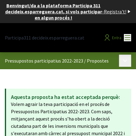
Benvingut/da a la plataforma Participa 311
decideix.esparreguera.cat, si vols participar
-
Registra't!
en algun procés !
Menú
Participa311 decideix.esparreguera.cat
Entra
Menú p
Pressupostos participatius 2022-2023
/
Propostes
Aquesta proposta ha estat acceptada perquè:
Volem agrair la teva participació en el procés de
Pressupostos Participatius 2022-2023. Com saps,
mitjançant aquest procés s’ha obert a la decisió
ciutadana part de les inversions municipals que
s'executaran amb càrrec al pressupost municipal 2022 i