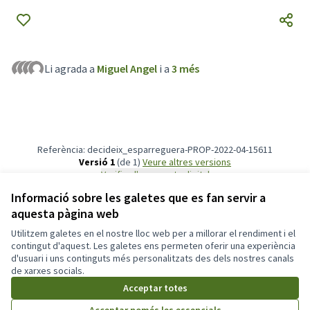
Li agrada a
Miguel Angel
i a
3 més
Referència: decideix_esparreguera-PROP-2022-04-15611
Versió 1
(de 1)
veure altres versions
Verifica l'empremta digital
Informació sobre les galetes que es fan servir a
aquesta pàgina web
Termes i condicions d'ús
Configuració de les galetes
Utilitzem galetes en el nostre lloc web per a millorar el rendiment i el
Participa311 decideix.esparreguera.cat a X
Participa311 decideix.esparreguera.cat a Facebook
Participa311 decideix.esparreguera.cat a Instagram
Participa311 decideix.esparreguera.cat a YouTube
contingut d'aquest. Les galetes ens permeten oferir una experiència
d'usuari i uns continguts més personalitzats des dels nostres canals
(Enllaç extern)
(Enllaç extern)
(Enllaç extern)
(Enllaç extern)
Català
de xarxes socials.
Triar la llengua
Elegir el idioma
Acceptar totes