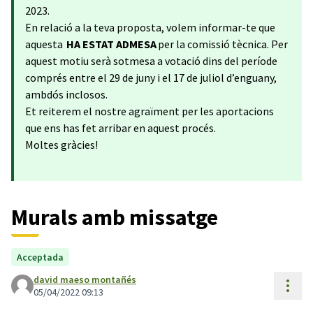
2023.
En relació a la teva proposta, volem informar-te que
aquesta
HA ESTAT ADMESA
per la comissió tècnica. Per
aquest motiu serà sotmesa a votació dins del període
comprés entre el 29 de juny i el 17 de juliol d’enguany,
ambdós inclosos.
Et reiterem el nostre agraïment per les aportacions
que ens has fet arribar en aquest procés.
Moltes gràcies!
Murals amb missatge
Acceptada
david maeso montañés
Cont
05/04/2022 09:13