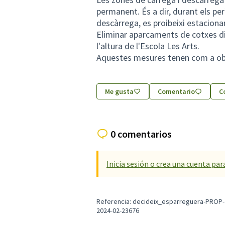
permanent. És a dir, durant els pe
descàrrega, es proibeixi estacionar
Eliminar aparcaments de cotxes din
l'altura de l'Escola Les Arts.
Aquestes mesures tenen com a obje
Me gusta
Comentario
C
0 comentarios
Inicia sesión o crea una cuenta par
Referencia: decideix_esparreguera-PROP-
2024-02-23676