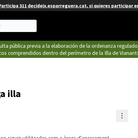
articipa 311 decideix.esparreguera.cat, si quieres participar e
lta pública previa a la elaboración de la ordenanza regulado
cos comprendidos dentro del perímetro de la Illa de Vianant
a illa
Contr
 no siguin utilitzades com a àrees d'aparcament