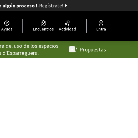
n algún proceso !
-
Regístrate!
Ayuda
Encuentros
Actividad
Entra
ra del uso de los espacios
Menú de usuario
/
Propuestas
s d'Esparreguera.
oles de recursos