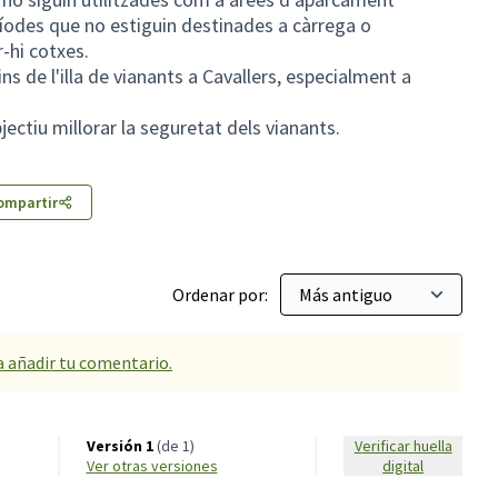
ríodes que no estiguin destinades a càrrega o
-hi cotxes.
s de l'illa de vianants a Cavallers, especialment a
ctiu millorar la seguretat dels vianants.
ompartir
Ordenar por:
a añadir tu comentario.
Versión 1
(de 1)
Verificar huella
ver otras versiones
digital