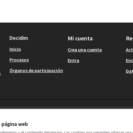
Decidim
Mi cuenta
Re
Inicio
Crea una cuenta
Act
Procesos
Entra
En
Órganos de participación
Dat
1
la página web
endimiento y el contenido del mismo. Las cookies nos permiten ofrecer una