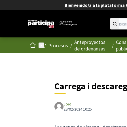
Bienvenido/a a la plataforma P
Anteproyectos
Consu
Inicio
Menú principal
/
Procesos
/
/
de ordenanzas
públi
Carrega i descareg
Jordi
29/02/2024 10:25
Les zones de càrrega i descàrrega