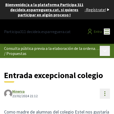
Bienvenido/a a la plataforma Participa 311
decideix.esparreguera.cat, si quieres
-
Regístrate!
participar en algún proceso !
Menú
Participa311 decideix.esparreguera.cat
Entra
Consulta pública previa a la elaboración de la ordenanza reguladora del uso de los espacios públicos comprendidos dentro del perímetro de la Illa de Vianants d'Esparreguera.
Menú p
/
Propuestas
Entrada excepcional colegio
Minerva
Cont
23/02/2024 21:12
Como madre de alumnas del colegio Estel nos gustaría