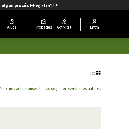
n algun procés !
-
Registra't!
Ajuda
Trobades
Activitat
Entra
Amb més adhesions
Amb més seguidores
Amb més autores