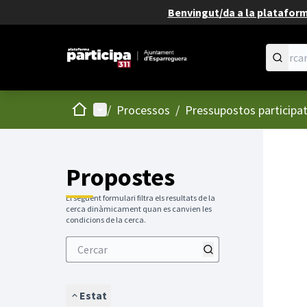
Benvingut/da a la plataforma
Inici
Menú principal
/
Processos
/
Pressupostos participat
Propostes
El següent formulari filtra els resultats de la
cerca dinàmicament quan es canvien les
condicions de la cerca.
Estat