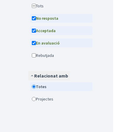
Tots
No resposta
Acceptada
En avaluació
Rebutjada
Relacionat amb
Totes
Projectes