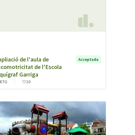
pliació de l'aula de
Acceptada
icomotricitat de l'Escola
quígraf Garriga
ETG
10