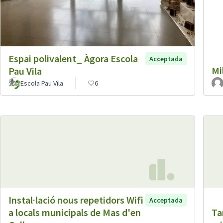
Espai polivalent_ Àgora Escola
Acceptada
Mi
Pau Vila
Escola Pau Vila
6
Instal·lació nous repetidors Wifi
Acceptada
a locals municipals de Mas d'en
Ta