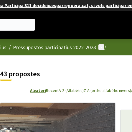
 Participa 311 decideix.esparreguera.cat, si vols participar e
Menú d'usuari
ius
/
Pressupostos participatius 2022-2023
/
43 propostes
Aleatori
Recent
A-Z (Alfabètic)
Z-A (ordre alfabètic invers)