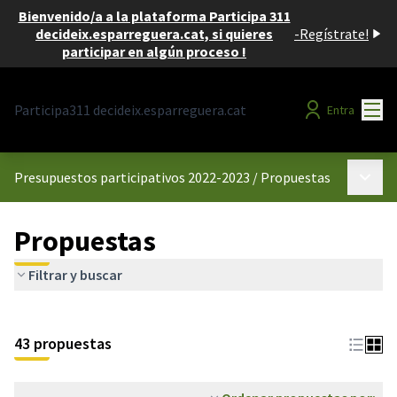
Bienvenido/a a la plataforma Participa 311
decideix.esparreguera.cat, si quieres
-
Regístrate!
participar en algún proceso !
Menú
Participa311 decideix.esparreguera.cat
Entra
Menú p
Presupuestos participativos 2022-2023
/
Propuestas
Propuestas
Filtrar y buscar
43 propuestas