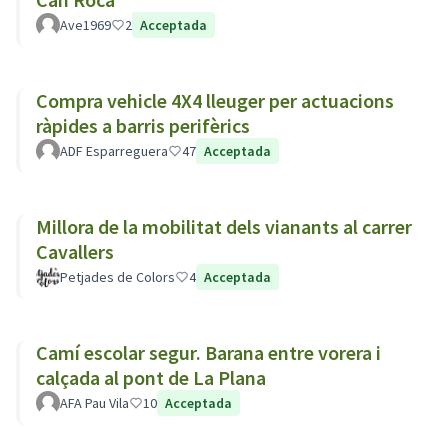
Ave1969
2
Acceptada
Compra vehicle 4X4 lleuger per actuacions
ràpides a barris perifèrics
ADF Esparreguera
47
Acceptada
Millora de la mobilitat dels vianants al carrer
Cavallers
Petjades de Colors
4
Acceptada
Camí escolar segur. Barana entre vorera i
calçada al pont de La Plana
AFA Pau Vila
10
Acceptada