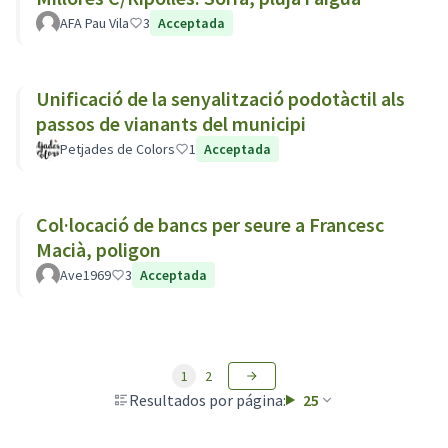
AFA Pau Vila
3
Acceptada
Unificació de la senyalització podotàctil als
passos de vianants del municipi
Petjades de Colors
1
Acceptada
Col·locació de bancs per seure a Francesc
Macià, poligon
Ave1969
3
Acceptada
1
2
Resultados por página:
25