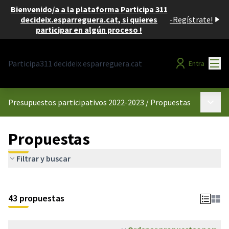
Bienvenido/a a la plataforma Participa 311
decideix.esparreguera.cat, si quieres
-
Regístrate!
participar en algún proceso !
Menú
Participa311 decideix.esparreguera.cat
Entra
Menú p
Presupuestos participativos 2022-2023
/
Propuestas
Propuestas
Filtrar y buscar
43 propuestas