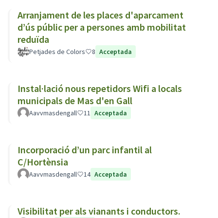
Arranjament de les places d'aparcament
d’ús públic per a persones amb mobilitat
reduïda
Petjades de Colors
8
Acceptada
Instal·lació nous repetidors Wifi a locals
municipals de Mas d'en Gall
Aavvmasdengall
11
Acceptada
Incorporació d’un parc infantil al
C/Hortènsia
Aavvmasdengall
14
Acceptada
Visibilitat per als vianants i conductors.