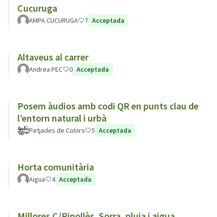
Cucuruga
AMPA CUCURUGA
7
Acceptada
Altaveus al carrer
Andrea PEC
0
Acceptada
Posem àudios amb codi QR en punts clau de
l’entorn natural i urbà
Petjades de Colors
5
Acceptada
Horta comunitària
Aigua
4
Acceptada
Millores C/Ripollès. Sorra, pluja i aigua