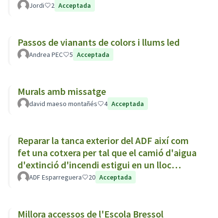
Jordi
2
Acceptada
Passos de vianants de colors i llums led
Andrea PEC
5
Acceptada
Murals amb missatge
david maeso montañés
4
Acceptada
Reparar la tanca exterior del ADF així com
fet una cotxera per tal que el camió d'aigua
d'extinció d'incendi estigui en un lloc
tancat.
ADF Esparreguera
20
Acceptada
Millora accessos de l'Escola Bressol