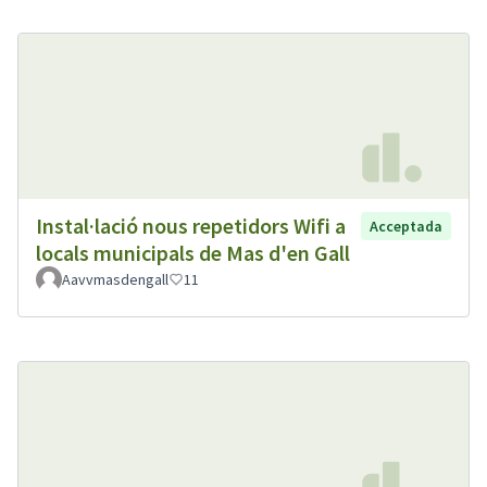
Instal·lació nous repetidors Wifi a
Acceptada
locals municipals de Mas d'en Gall
Aavvmasdengall
11