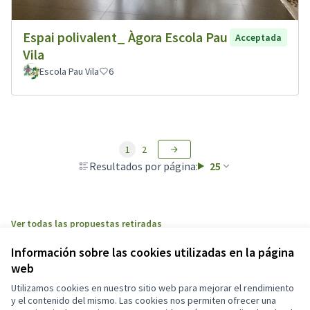
Espai polivalent_ Àgora Escola Pau
Acceptada
Vila
Escola Pau Vila
6
1
2
Resultados por página:
25
Ver todas las propuestas retiradas
Información sobre las cookies utilizadas en la página
web
Términos y condiciones de uso
Configuración de cookies
Utilizamos cookies en nuestro sitio web para mejorar el rendimiento
Participa311 decideix.esparreguera.cat en X
Participa311 decideix.esparreguera.cat en Facebook
Participa311 decideix.esparreguera.cat en Instagram
Participa311 decideix.esparreguera.cat en YouTube
y el contenido del mismo. Las cookies nos permiten ofrecer una