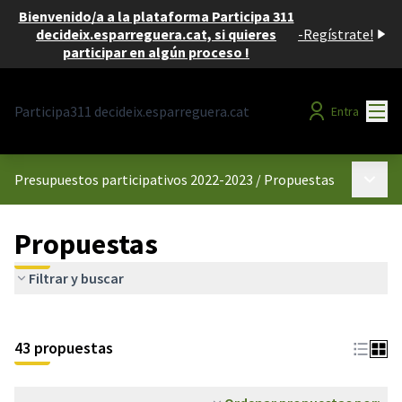
Bienvenido/a a la plataforma Participa 311
decideix.esparreguera.cat, si quieres
-
Regístrate!
participar en algún proceso !
Menú
Participa311 decideix.esparreguera.cat
Entra
Menú p
Presupuestos participativos 2022-2023
/
Propuestas
Propuestas
Filtrar y buscar
43 propuestas