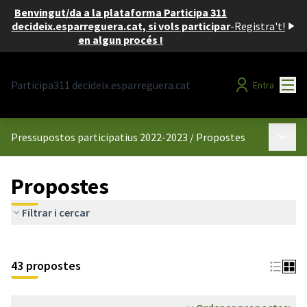
Benvingut/da a la plataforma Participa 311
decideix.esparreguera.cat, si vols participar
-
Registra't!
en algun procés !
Menú
Participa311 decideix.esparreguera.cat
Entra
Menú p
Pressupostos participatius 2022-2023
/
Propostes
Propostes
Filtrar i cercar
43 propostes