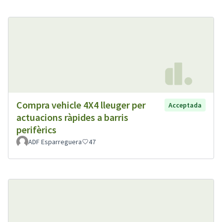
Compra vehicle 4X4 lleuger per
Acceptada
actuacions ràpides a barris
perifèrics
ADF Esparreguera
47