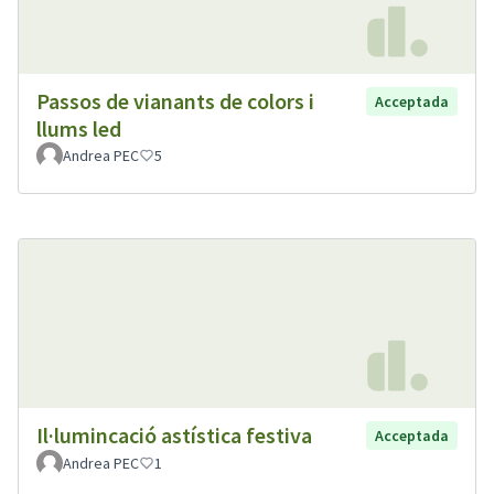
Passos de vianants de colors i
Acceptada
llums led
Andrea PEC
5
Il·lumincació astística festiva
Acceptada
Andrea PEC
1