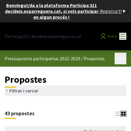
Benvingut/da a la plataforma Participa 311
decideix.esparreguera.cat, si vols participar
-
Registra't!
en algun procés !
Menú
Participa311 decideix.esparreguera.cat
Entra
Menú p
Pressupostos participatius 2022-2023
/
Propostes
Propostes
Filtrar i cercar
43 propostes