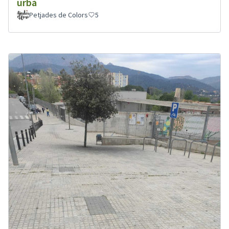
urbà
Petjades de Colors
5