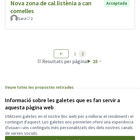
Nova zona de cal.listènia a can
Acceptada
comelles
Sara
2
1
2
Resultats per pàgina:
25
Veure totes les propostes retirades
Informació sobre les galetes que es fan servir a
aquesta pàgina web
Termes i condicions d'ús
Configuració de les galetes
Utilitzem galetes en el nostre lloc web per a millorar el rendiment i el
Participa311 decideix.esparreguera.cat a X
Participa311 decideix.esparreguera.cat a Facebook
Participa311 decideix.esparreguera.cat a Instagram
Participa311 decideix.esparreguera.cat a YouTube
contingut d'aquest. Les galetes ens permeten oferir una experiència
d'usuari i uns continguts més personalitzats des dels nostres canals
(Enllaç extern)
(Enllaç extern)
(Enllaç extern)
(Enllaç extern)
Català
de xarxes socials.
Triar la llengua
Elegir el idioma