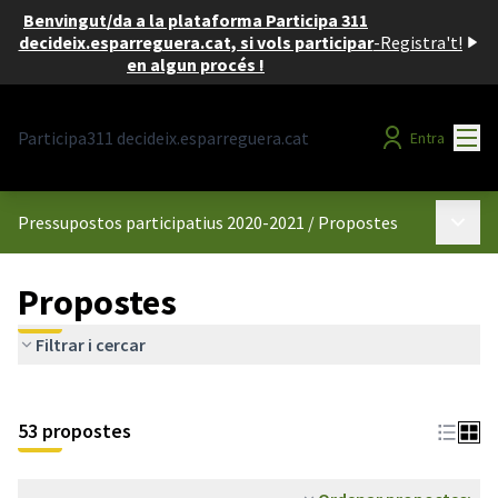
Benvingut/da a la plataforma Participa 311
decideix.esparreguera.cat, si vols participar
-
Registra't!
en algun procés !
Menú
Participa311 decideix.esparreguera.cat
Entra
Menú p
Pressupostos participatius 2020-2021
/
Propostes
Propostes
Filtrar i cercar
53 propostes