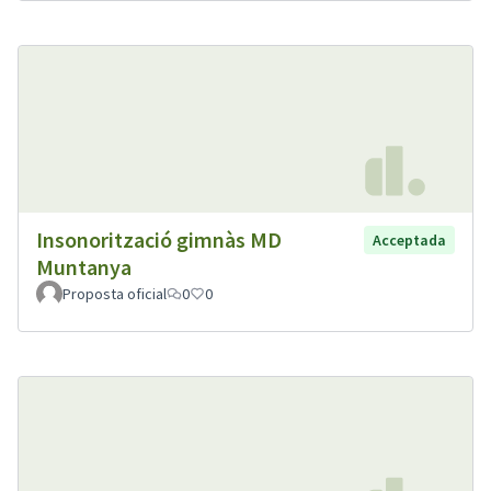
Insonorització gimnàs MD
Acceptada
Muntanya
Proposta oficial
0
0