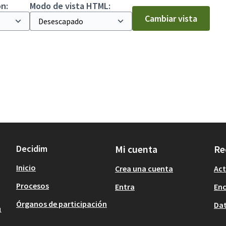
n:
Modo de vista HTML:
Cambiar vista
Decidim
Mi cuenta
Re
Inicio
Crea una cuenta
Act
Procesos
Entra
En
Órganos de participación
Dat
1