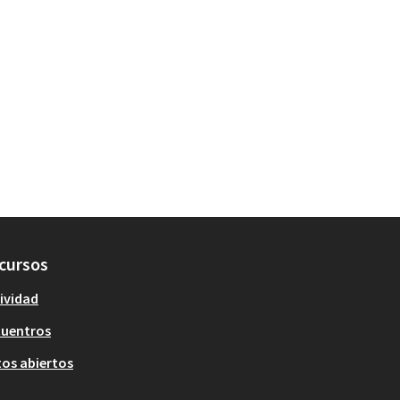
cursos
ividad
cuentros
os abiertos