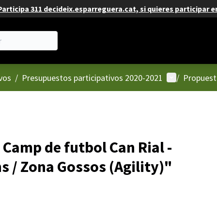
articipa 311 decideix.esparreguera.cat, si quieres participar e
Menú de usua
vos
/
Presupuestos participativos 2020-2021
/
Propuest
Camp de futbol Can Rial -
s / Zona Gossos (Agility)"