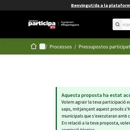
Benvingut/da a la plataforma
Inici
Menú principal
/
Processos
/
Pressupostos participat
Aquesta proposta ha estat ac
Volem agrair la teva participació 
saps, mitjançant aquest procés s’ha
municipals que s'executaran amb cà
En relació a la teva proposta, vo
comissió tècnica.