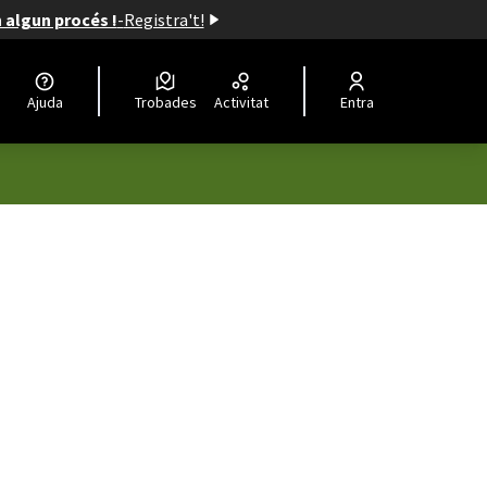
n algun procés !
-
Registra't!
Ajuda
Trobades
Activitat
Entra