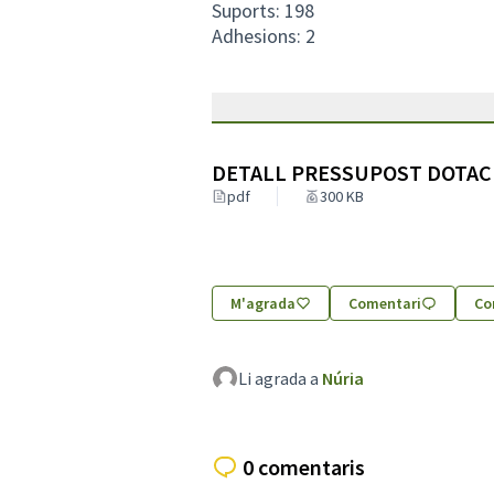
Suports: 198
Adhesions: 2
DETALL PRESSUPOST DOTAC
pdf
300 KB
M'agrada
Comentari
Co
Li agrada a
Núria
0 comentaris