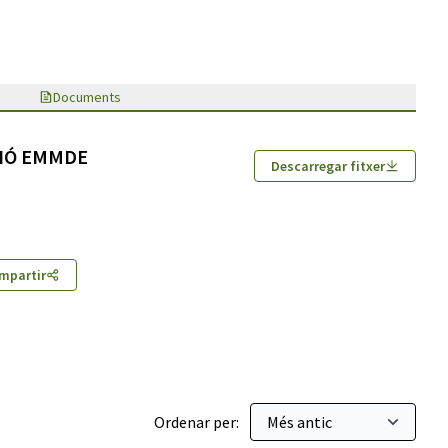
Documents
IÓ EMMDE
Descarregar fitxer
mpartir
Ordenar per: