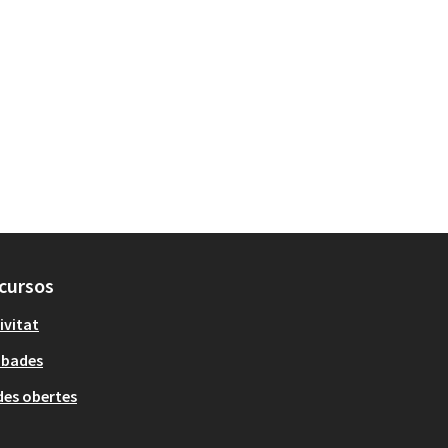
cursos
ivitat
obades
es obertes