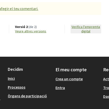
afegir el teu comentari.
Versió 2
(de 2)
Verifica l'empremta
veure altres versions
digital
Decidim
El meu compte
Re
Inici
Crea un compte
Act
Processos
Entra
Tr
Òrgans de participació
Dad
1