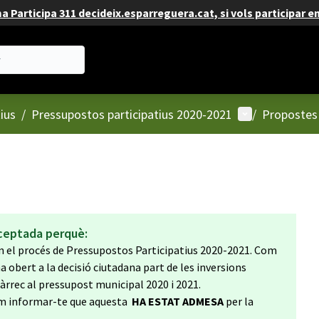
 Participa 311 decideix.esparreguera.cat, si vols participar e
Menú d'usuari
ius
/
Pressupostos participatius 2020-2021
/
Propostes
ceptada perquè:
en el procés de Pressupostos Participatius 2020-2021. Com
 obert a la decisió ciutadana part de les inversions
rrec al pressupost municipal 2020 i 2021.
lem informar-te que aquesta
HA ESTAT ADMESA
per la