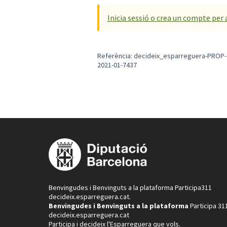
Inicia sessió o crea un compte per 
Referència: decideix_esparreguera-PROP-
2021-01-7437
Benvingudes i Benvinguts a la plataforma Participa311
decideix.esparreguera.cat.
Benvingudes i Benvinguts a la plataforma
P articipa 31
decideix.esparreguera.cat
Participa i decideix l'Esparreguera que vols.