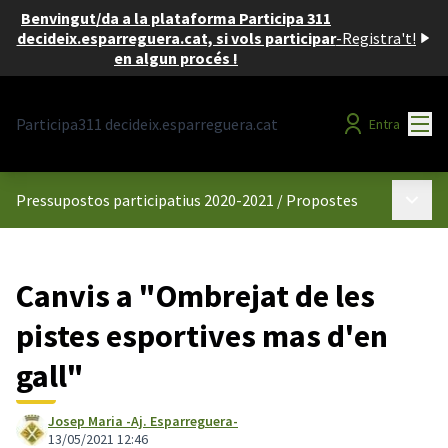
Benvingut/da a la plataforma Participa 311
decideix.esparreguera.cat, si vols participar
-
Registra't!
en algun procés !
Menú
Participa311 decideix.esparreguera.cat
Entra
Menú p
Pressupostos participatius 2020-2021
/
Propostes
Canvis a "Ombrejat de les
pistes esportives mas d'en
gall"
Josep Maria -Aj. Esparreguera-
13/05/2021 12:46