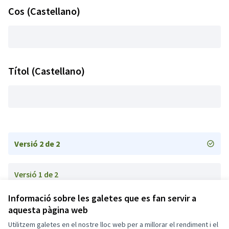
Cos (Castellano)
Títol (Castellano)
Versió 2 de 2
Versió 1 de 2
Informació sobre les galetes que es fan servir a
aquesta pàgina web
Termes i condicions d'ús
Configuració de les galetes
Utilitzem galetes en el nostre lloc web per a millorar el rendiment i el