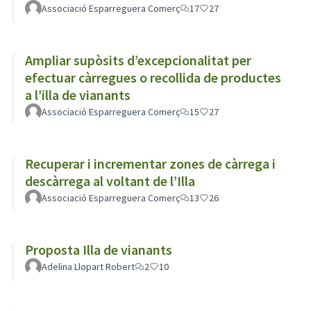
Associació Esparreguera Comerç
17
27
Ampliar supòsits d’excepcionalitat per
efectuar càrregues o recollida de productes
a l’illa de vianants
Associació Esparreguera Comerç
15
27
Recuperar i incrementar zones de càrrega i
descàrrega al voltant de l’Illa
Associació Esparreguera Comerç
13
26
Proposta Illa de vianants
Adelina Llopart Robert
2
10