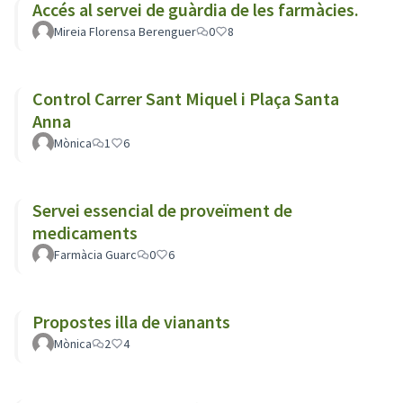
Accés al servei de guàrdia de les farmàcies.
Mireia Florensa Berenguer
0
8
Control Carrer Sant Miquel i Plaça Santa
Anna
Mònica
1
6
Servei essencial de proveïment de
medicaments
Farmàcia Guarc
0
6
Propostes illa de vianants
Mònica
2
4