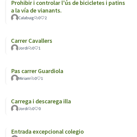
Prohibir i controlar l'ús de bicicletes i patins
a la vía de vianants.
Calabuig
0
2
Carrer Cavallers
Jordi
0
1
Pas carrer Guardiola
Miriam
0
1
Carrega i descarega illa
Jordi
0
0
Entrada excepcional colegio