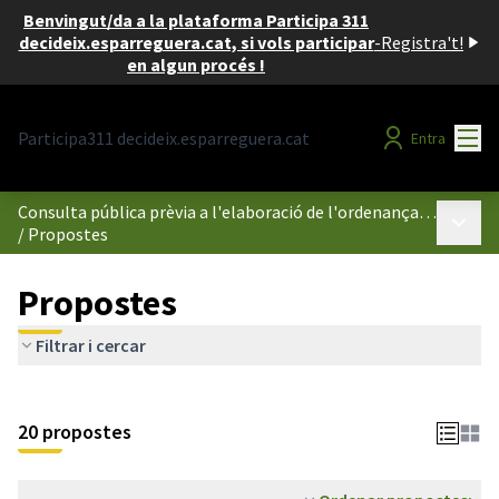
Benvingut/da a la plataforma Participa 311
decideix.esparreguera.cat, si vols participar
-
Registra't!
en algun procés !
Menú
Participa311 decideix.esparreguera.cat
Entra
Consulta pública prèvia a l'elaboració de l'ordenança reguladora de l'ús dels espais públics compresos dintre del perímetre de l'illa de vianants d'Esparreguera
Menú p
/
Propostes
Propostes
Filtrar i cercar
20 propostes