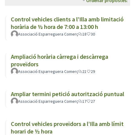
Ordenar propostes:
Control vehicles clients a l’Illa amb limitació
horària de ½ hora de 7:00 a 13:00 h
Associació Esparreguera Comerç
18
30
Ampliació horària càrrega i descàrrega
proveïdors
Associació Esparreguera Comerç
21
29
Ampliar termini petició autorització puntual
Associació Esparreguera Comerç
17
27
Control vehicles proveïdors a l’Illa amb límit
horari de ½ hora