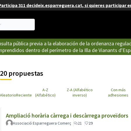
articipa 311 decideix.esparreguera.cat, si quieres participar e
sulta pública previa a la elaboración de la ordenanza regula
prendidos dentro del perímetro de la Illa de Vianants d'Esp
20 propuestas
A-Z
Z-A (Alfabético
Con más
Aleatorio
Reciente
(Alfabético)
inverso)
adhesiones
Ampliació horària càrrega i descàrrega proveïdors
Associació Esparreguera Comerç
21
29