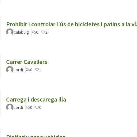
Prohibir i controlar l'ús de bicicletes i patins a la v
Calabuig
0
2
Carrer Cavallers
Jordi
0
1
Carrega i descarega illa
Jordi
0
0
Distintiu per a vehicles