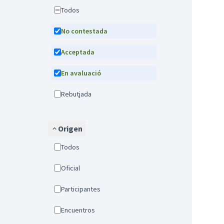
Todos
No contestada
Acceptada
En avaluació
Rebutjada
Origen
Todos
Oficial
Participantes
Encuentros