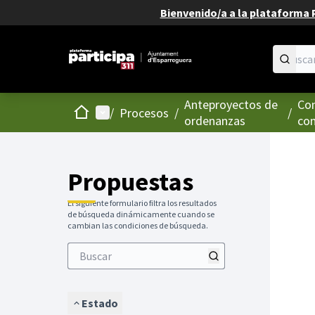
Bienvenido/a a la plataforma P
Anteproyectos de
Con
Inicio
Menú principal
/
Procesos
/
/
ordenanzas
com
Propuestas
El siguiente formulario filtra los resultados
de búsqueda dinámicamente cuando se
cambian las condiciones de búsqueda.
Estado