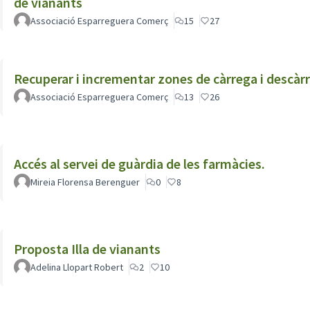
de vianants
Associació Esparreguera Comerç
15
27
Recuperar i incrementar zones de càrrega i descàrre
Associació Esparreguera Comerç
13
26
Accés al servei de guàrdia de les farmàcies.
Mireia Florensa Berenguer
0
8
Proposta Illa de vianants
Adelina Llopart Robert
2
10