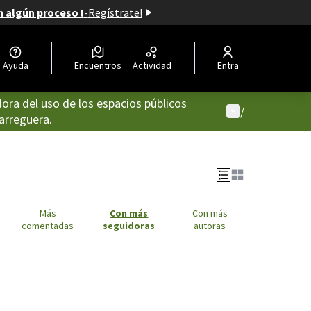
n algún proceso !
-
Regístrate!
Ayuda
Encuentros
Actividad
Entra
dora del uso de los espacios públicos
Menú de usuari
/
arreguera.
Más
Con más
Con más
comentadas
seguidoras
autoras