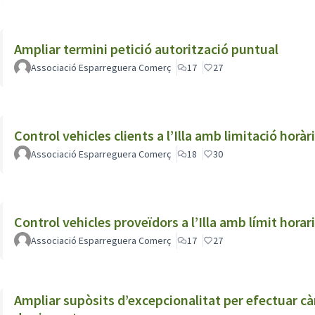
Ampliar termini petició autorització puntual
Associació Esparreguera Comerç
17
27
Control vehicles clients a l’Illa amb limitació horàr
Associació Esparreguera Comerç
18
30
Control vehicles proveïdors a l’Illa amb límit horar
Associació Esparreguera Comerç
17
27
Ampliar supòsits d’excepcionalitat per efectuar càrregues o recollida de produ