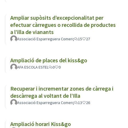
Ampliar supòsits d’excepcionalitat per
efectuar càrregues o recollida de productes
a l’illa de vianants
Associació Esparreguera Comerç
15
27
Ampliació de places del kiss&go
AFA ESCOLA ESTEL
0
0
Recuperar i incrementar zones de càrrega i
descàrrega al voltant de l’Illa
Associació Esparreguera Comerç
13
26
Ampliació horari Kiss&go