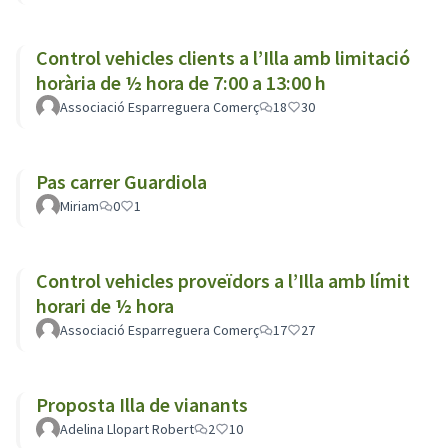
Control vehicles clients a l’Illa amb limitació
horària de ½ hora de 7:00 a 13:00 h
Associació Esparreguera Comerç
18
30
Pas carrer Guardiola
Miriam
0
1
Control vehicles proveïdors a l’Illa amb límit
horari de ½ hora
Associació Esparreguera Comerç
17
27
Proposta Illa de vianants
Adelina Llopart Robert
2
10