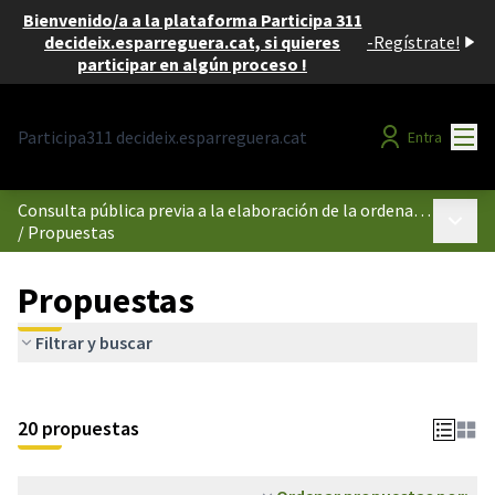
Bienvenido/a a la plataforma Participa 311
decideix.esparreguera.cat, si quieres
-
Regístrate!
participar en algún proceso !
Menú
Participa311 decideix.esparreguera.cat
Entra
Consulta pública previa a la elaboración de la ordenanza reguladora del uso de los espacios públicos comprendidos dentro del perímetro de la Illa de Vianants d'Esparreguera.
Menú p
/
Propuestas
Propuestas
Filtrar y buscar
20 propuestas