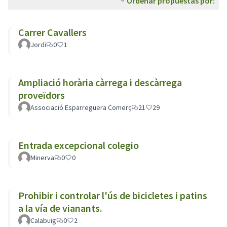
Ordenar propuestas por:
Carrer Cavallers
Jordi
0
1
Ampliació horària càrrega i descàrrega
proveïdors
Associació Esparreguera Comerç
21
29
Entrada excepcional colegio
Minerva
0
0
Prohibir i controlar l'ús de bicicletes i patins
a la vía de vianants.
Calabuig
0
2