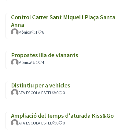
Control Carrer Sant Miquel i Plaça Santa
Anna
Mònica
1
6
Propostes illa de vianants
Mònica
2
4
Distintiu per a vehicles
AFA ESCOLA ESTEL
0
0
Ampliació del temps d'aturada Kiss&Go
AFA ESCOLA ESTEL
0
0