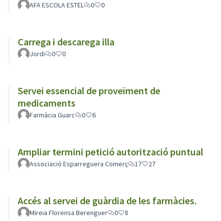
AFA ESCOLA ESTEL
0
0
Carrega i descarega illa
Jordi
0
0
Servei essencial de proveïment de
medicaments
Farmàcia Guarc
0
6
Ampliar termini petició autorització puntual
Associació Esparreguera Comerç
17
27
Accés al servei de guàrdia de les farmàcies.
Mireia Florensa Berenguer
0
8