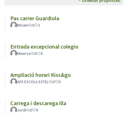
Ordenar propostes:
Pas carrer Guardiola
Miriam
0
1
Entrada excepcional colegio
Minerva
0
0
Ampliació horari Kiss&go
AFA ESCOLA ESTEL
0
0
Carrega i descarega illa
Jordi
0
0