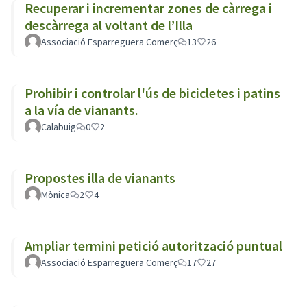
Recuperar i incrementar zones de càrrega i
descàrrega al voltant de l’Illa
Associació Esparreguera Comerç
13
26
Prohibir i controlar l'ús de bicicletes i patins
a la vía de vianants.
Calabuig
0
2
Propostes illa de vianants
Mònica
2
4
Ampliar termini petició autorització puntual
Associació Esparreguera Comerç
17
27