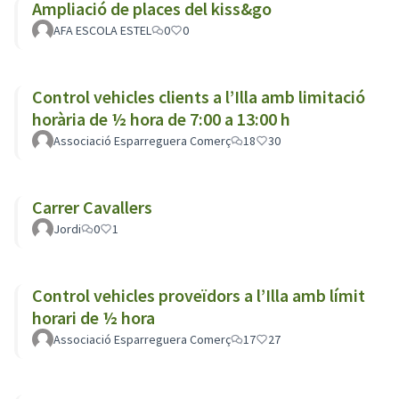
Ampliació de places del kiss&go
AFA ESCOLA ESTEL
0
0
Control vehicles clients a l’Illa amb limitació
horària de ½ hora de 7:00 a 13:00 h
Associació Esparreguera Comerç
18
30
Carrer Cavallers
Jordi
0
1
Control vehicles proveïdors a l’Illa amb límit
horari de ½ hora
Associació Esparreguera Comerç
17
27