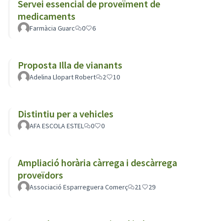
Servei essencial de proveïment de
medicaments
Farmàcia Guarc
0
6
Proposta Illa de vianants
Adelina Llopart Robert
2
10
Distintiu per a vehicles
AFA ESCOLA ESTEL
0
0
Ampliació horària càrrega i descàrrega
proveïdors
Associació Esparreguera Comerç
21
29