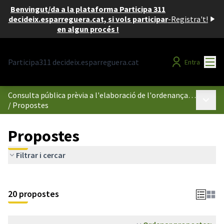
Benvingut/da a la plataforma Participa 311
decideix.esparreguera.cat, si vols participar
-
Registra't!
en algun procés !
Menú
Participa311 decideix.esparreguera.cat
Entra
Consulta pública prèvia a l'elaboració de l'ordenança reguladora de l'ús dels espais públics compresos dintre del perímetre de l'illa de vianants d'Esparreguera
Menú p
/
Propostes
Propostes
Filtrar i cercar
20 propostes