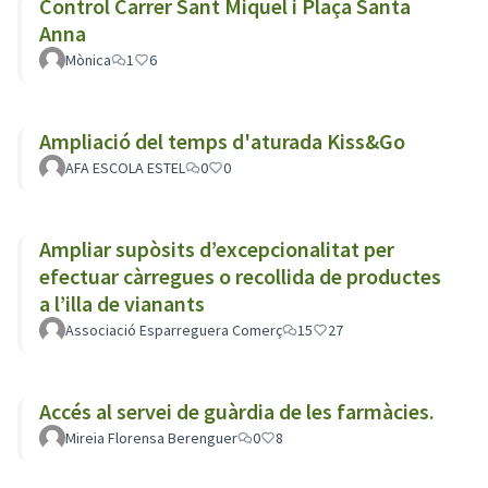
Control Carrer Sant Miquel i Plaça Santa
Anna
Mònica
1
6
Ampliació del temps d'aturada Kiss&Go
AFA ESCOLA ESTEL
0
0
Ampliar supòsits d’excepcionalitat per
efectuar càrregues o recollida de productes
a l’illa de vianants
Associació Esparreguera Comerç
15
27
Accés al servei de guàrdia de les farmàcies.
Mireia Florensa Berenguer
0
8