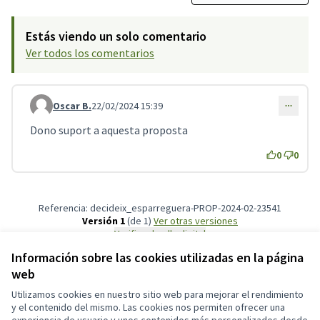
Estás viendo un solo comentario
Ver todos los comentarios
Oscar B.
22/02/2024 15:39
Comentario 3969
Dono suport a aquesta proposta
0
0
Referencia: decideix_esparreguera-PROP-2024-02-23541
Versión 1
(de 1)
ver otras versiones
Verificar huella digital
Información sobre las cookies utilizadas en la página
web
Términos y condiciones de uso
Configuración de cookies
Utilizamos cookies en nuestro sitio web para mejorar el rendimiento
Participa311 decideix.esparreguera.cat en X
Participa311 decideix.esparreguera.cat en Facebook
Participa311 decideix.esparreguera.cat en Instagram
Participa311 decideix.esparreguera.cat en YouTube
y el contenido del mismo. Las cookies nos permiten ofrecer una