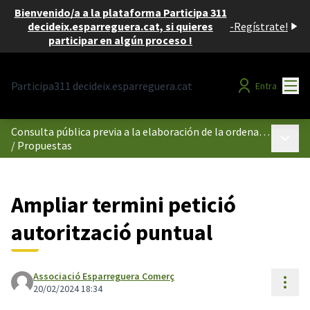
Bienvenido/a a la plataforma Participa 311
decideix.esparreguera.cat, si quieres
-
Regístrate!
participar en algún proceso !
Menú
Participa311 decideix.esparreguera.cat
Entra
Consulta pública previa a la elaboración de la ordenanza reguladora del uso de los espacios públicos comprendidos dentro del perímetro de la Illa de Vianants d'Esparreguera.
Menú p
/
Propuestas
Ampliar termini petició
autorització puntual
Associació Esparreguera Comerç
Cont
20/02/2024 18:34